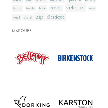
scratch
spherica
rouille
sable
velours
toile
travail
taupe
textile
verni
zip
élastique
vert
violet
MARQUES