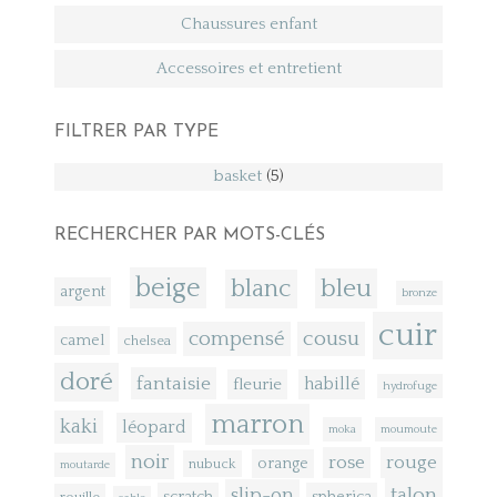
Chaussures enfant
Accessoires et entretient
FILTRER PAR TYPE
basket
(5)
RECHERCHER PAR MOTS-CLÉS
beige
bleu
blanc
argent
bronze
cuir
compensé
cousu
camel
chelsea
doré
fantaisie
fleurie
habillé
hydrofuge
marron
kaki
léopard
moka
moumoute
noir
rose
rouge
orange
nubuck
moutarde
talon
slip-on