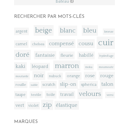
bateau
(1)
RECHERCHER PAR MOTS-CLÉS
beige
bleu
blanc
argent
bronze
cuir
compensé
cousu
camel
chelsea
doré
fantaisie
fleurie
habillé
hydrofuge
marron
kaki
léopard
moka
moumoute
noir
rose
rouge
orange
nubuck
moutarde
talon
slip-on
scratch
spherica
rouille
sable
velours
toile
travail
taupe
textile
verni
zip
élastique
vert
violet
MARQUES