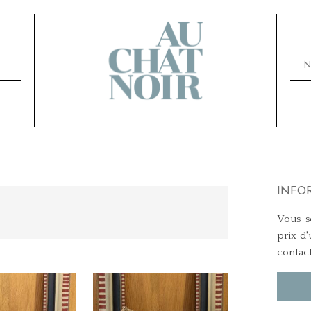
N
INFO
Vous so
prix d'
contac