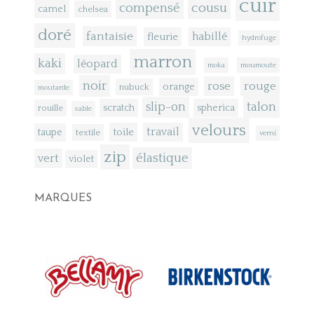
cuir
compensé
cousu
camel
chelsea
doré
fantaisie
fleurie
habillé
hydrofuge
marron
kaki
léopard
moka
moumoute
noir
rose
rouge
orange
nubuck
moutarde
talon
slip-on
scratch
spherica
rouille
sable
velours
toile
travail
taupe
textile
verni
zip
élastique
vert
violet
MARQUES