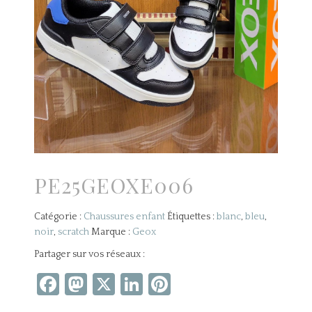
PE25GEOXE006
Catégorie :
Chaussures enfant
Étiquettes :
blanc
,
bleu
,
noir
,
scratch
Marque :
Geox
Partager sur vos réseaux :
Facebook
Mastodon
X
LinkedIn
Pinterest