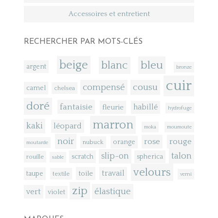
Accessoires et entretient
RECHERCHER PAR MOTS-CLÉS
beige
bleu
blanc
argent
bronze
cuir
compensé
cousu
camel
chelsea
doré
fantaisie
fleurie
habillé
hydrofuge
marron
kaki
léopard
moka
moumoute
noir
rose
rouge
orange
nubuck
moutarde
talon
slip-on
scratch
spherica
rouille
sable
velours
toile
travail
taupe
textile
verni
zip
élastique
vert
violet