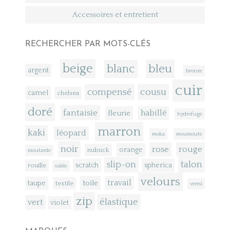
Accessoires et entretient
RECHERCHER PAR MOTS-CLÉS
beige
bleu
blanc
argent
bronze
cuir
compensé
cousu
camel
chelsea
doré
fantaisie
fleurie
habillé
hydrofuge
marron
kaki
léopard
moka
moumoute
noir
rose
rouge
orange
nubuck
moutarde
talon
slip-on
scratch
spherica
rouille
sable
velours
toile
travail
taupe
textile
verni
zip
élastique
vert
violet