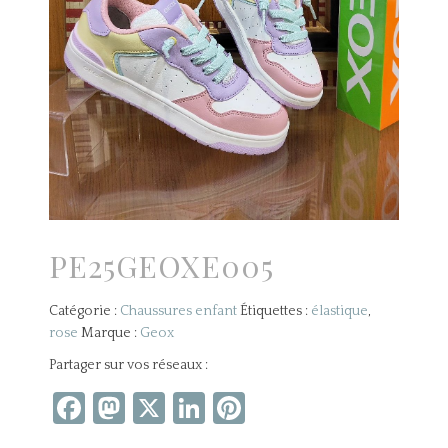
PE25GEOXE005
Catégorie :
Chaussures enfant
Étiquettes :
élastique
,
rose
Marque :
Geox
Partager sur vos réseaux :
Facebook
Mastodon
X
LinkedIn
Pinterest