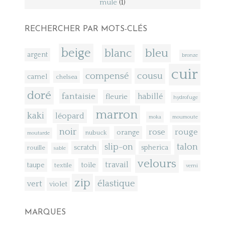
mule
(1)
RECHERCHER PAR MOTS-CLÉS
beige
bleu
blanc
argent
bronze
cuir
compensé
cousu
camel
chelsea
doré
fantaisie
fleurie
habillé
hydrofuge
marron
kaki
léopard
moka
moumoute
noir
rose
rouge
orange
nubuck
moutarde
talon
slip-on
scratch
spherica
rouille
sable
velours
toile
travail
taupe
textile
verni
zip
élastique
vert
violet
MARQUES