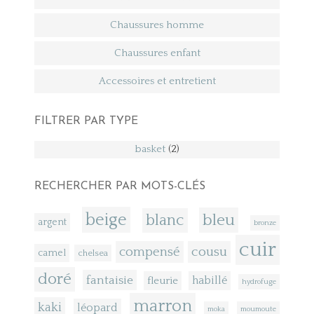
Chaussures homme
Chaussures enfant
Accessoires et entretient
FILTRER PAR TYPE
basket
(2)
RECHERCHER PAR MOTS-CLÉS
beige
bleu
blanc
argent
bronze
cuir
compensé
cousu
camel
chelsea
doré
fantaisie
fleurie
habillé
hydrofuge
marron
kaki
léopard
moka
moumoute