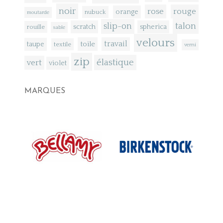
noir
rose
rouge
orange
nubuck
moutarde
talon
slip-on
scratch
spherica
rouille
sable
velours
toile
travail
taupe
textile
verni
zip
élastique
vert
violet
MARQUES