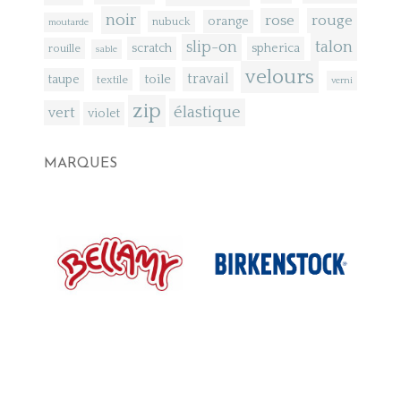
noir
rose
rouge
orange
nubuck
moutarde
talon
slip-on
scratch
spherica
rouille
sable
velours
toile
travail
taupe
textile
verni
zip
élastique
vert
violet
MARQUES