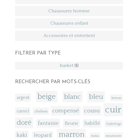
Chaussures homme
Chaussures enfant
Accessoires et entretient
FILTRER PAR TYPE
basket
(1)
RECHERCHER PAR MOTS-CLÉS
beige
bleu
blanc
argent
bronze
cuir
compensé
cousu
camel
chelsea
doré
fantaisie
fleurie
habillé
hydrofuge
marron
kaki
léopard
moka
moumoute