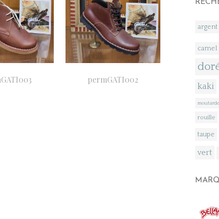
RECH
argent
camel
dor
GATI003
permGATI002
kaki
moutard
rouille
taupe
vert
MARQ