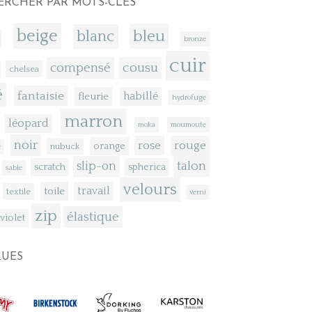
ERCHER PAR MOTS-CLÉS
beige
bleu
blanc
bronze
cuir
compensé
cousu
chelsea
é
fantaisie
fleurie
habillé
hydrofuge
marron
léopard
moka
moumoute
noir
rose
rouge
orange
nubuck
e
talon
slip-on
scratch
spherica
sable
velours
toile
travail
textile
verni
zip
élastique
violet
UES