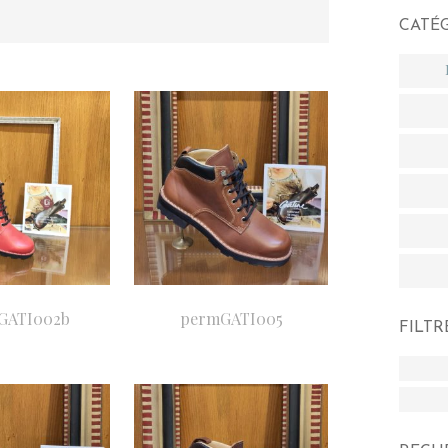
CATÉ
GATI002b
permGATI005
FILTR