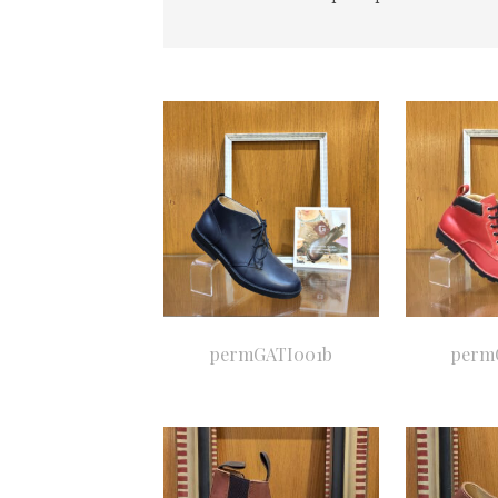
permGATI001b
perm