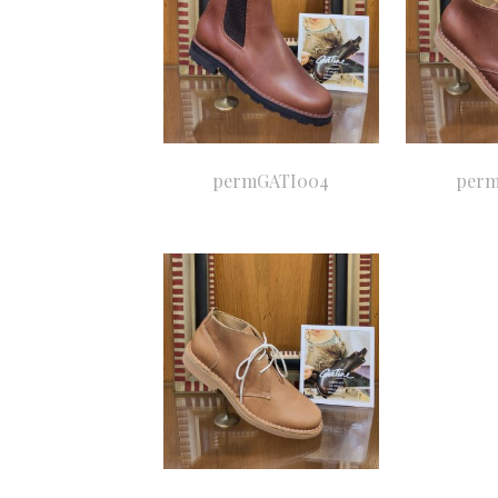
permGATI004
perm