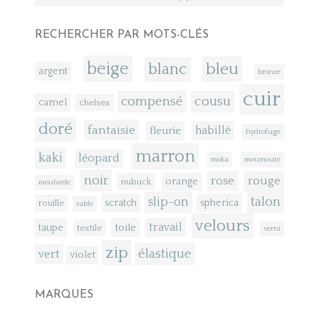
RECHERCHER PAR MOTS-CLÉS
beige
bleu
blanc
argent
bronze
cuir
compensé
cousu
camel
chelsea
doré
fantaisie
fleurie
habillé
hydrofuge
marron
kaki
léopard
moka
moumoute
noir
rose
rouge
orange
nubuck
moutarde
talon
slip-on
scratch
spherica
rouille
sable
velours
toile
travail
taupe
textile
verni
zip
élastique
vert
violet
MARQUES