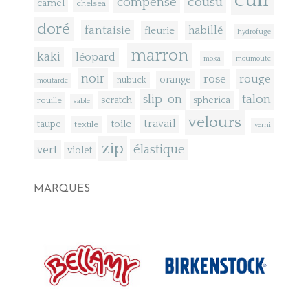
cuir
compensé
cousu
camel
chelsea
doré
fantaisie
fleurie
habillé
hydrofuge
marron
kaki
léopard
moka
moumoute
noir
rose
rouge
orange
nubuck
moutarde
talon
slip-on
scratch
spherica
rouille
sable
velours
toile
travail
taupe
textile
verni
zip
élastique
vert
violet
MARQUES