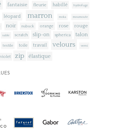
é
fantaisie
fleurie
habillé
hydrofuge
marron
léopard
moka
moumoute
noir
rose
rouge
orange
nubuck
e
talon
slip-on
scratch
spherica
sable
velours
toile
travail
textile
verni
zip
élastique
violet
UES