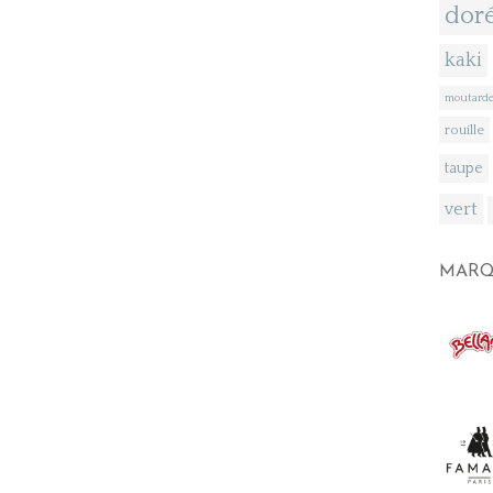
dor
kaki
moutard
rouille
taupe
vert
MARQ