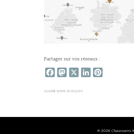
Partager sur vos réseaux :
Facebook
Mastodon
X
LinkedIn
Pintere
CLASSÉ SOUS :
MARQUES
© 2026
Chaussures A