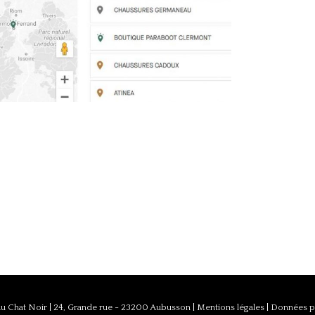
st
u Chat Noir
|
24, Grande rue - 23200 Aubusson
|
Mentions légales
|
Données p