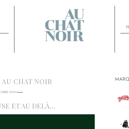
N
 AU CHAT NOIR
MARQ
TOBRE 2020
USE ET AU DELÀ…