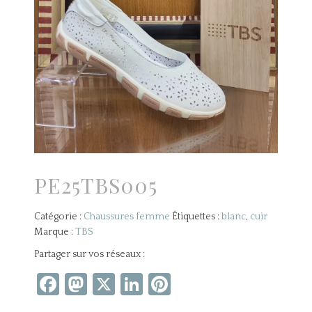
PE25TBS005
Catégorie :
Chaussures femme
Étiquettes :
blanc
,
cuir
Marque :
TBS
Partager sur vos réseaux :
Facebook
Mastodon
X
LinkedIn
Pinterest