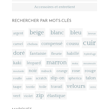
Accessoires et entretient
RECHERCHER PAR MOTS-CLÉS
beige
bleu
blanc
argent
bronze
cuir
compensé
cousu
camel
chelsea
doré
fantaisie
fleurie
habillé
hydrofuge
marron
kaki
léopard
moka
moumoute
noir
rose
rouge
orange
nubuck
moutarde
talon
slip-on
scratch
spherica
rouille
sable
velours
toile
travail
taupe
textile
verni
zip
élastique
vert
violet