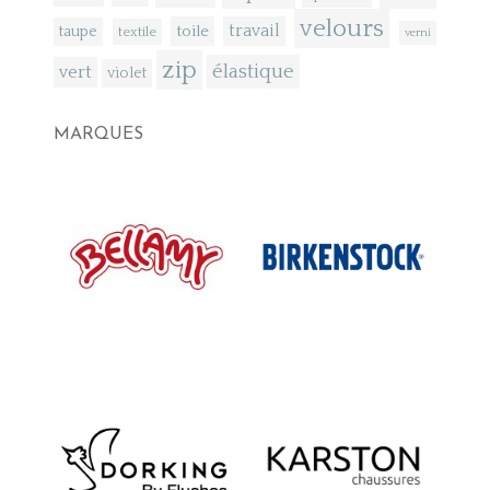
velours
toile
travail
taupe
textile
verni
zip
élastique
vert
violet
MARQUES