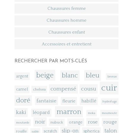
Chaussures femme
Chaussures homme
Chaussures enfant
Accessoires et entretient
RECHERCHER PAR MOTS-CLÉS
beige
bleu
blanc
argent
bronze
cuir
compensé
cousu
camel
chelsea
doré
fantaisie
fleurie
habillé
hydrofuge
marron
kaki
léopard
moka
moumoute
noir
rose
rouge
orange
nubuck
moutarde
talon
slip-on
scratch
spherica
rouille
sable