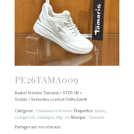
PE26TAMA009
Basket femme Tamaris « STEP-IN »
Textile / Semelles confort OrthoLite®
Catégorie :
Chaussures femme
Étiquettes :
blanc
,
compensé
,
élastique
,
slip-on
Marque :
Tamaris
Partager sur vos réseaux :