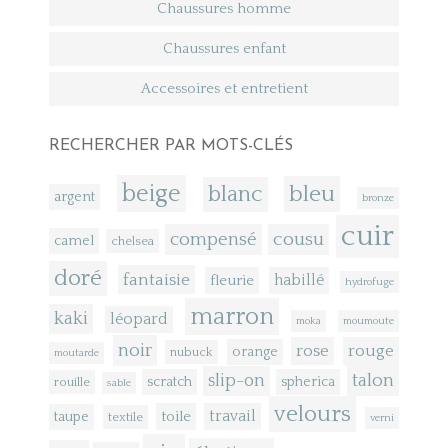
Chaussures homme
Chaussures enfant
Accessoires et entretient
RECHERCHER PAR MOTS-CLÉS
beige
bleu
blanc
argent
bronze
cuir
compensé
cousu
camel
chelsea
doré
fantaisie
fleurie
habillé
hydrofuge
marron
kaki
léopard
moka
moumoute
noir
rose
rouge
orange
nubuck
moutarde
talon
slip-on
scratch
spherica
rouille
sable
velours
toile
travail
taupe
textile
verni