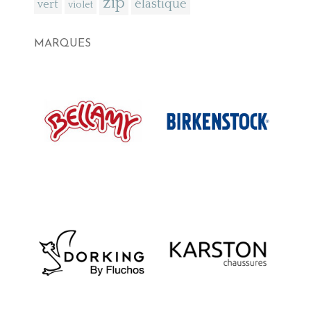
zip
élastique
vert
violet
MARQUES