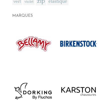
zip
élastique
vert
violet
MARQUES