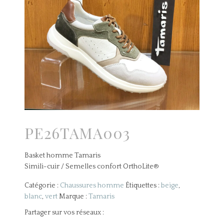
PE26TAMA003
Basket homme Tamaris
Simili-cuir / Semelles confort OrthoLite®
Catégorie :
Chaussures homme
Étiquettes :
beige
,
blanc
,
vert
Marque :
Tamaris
Partager sur vos réseaux :