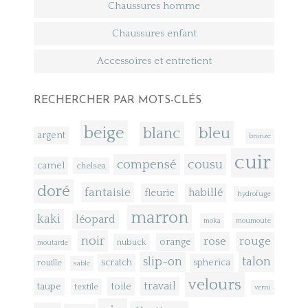
Chaussures homme
Chaussures enfant
Accessoires et entretient
RECHERCHER PAR MOTS-CLÉS
beige
bleu
blanc
argent
bronze
cuir
compensé
cousu
camel
chelsea
doré
fantaisie
fleurie
habillé
hydrofuge
marron
kaki
léopard
moka
moumoute
noir
rose
rouge
orange
nubuck
moutarde
talon
slip-on
scratch
spherica
rouille
sable
velours
toile
travail
taupe
textile
verni