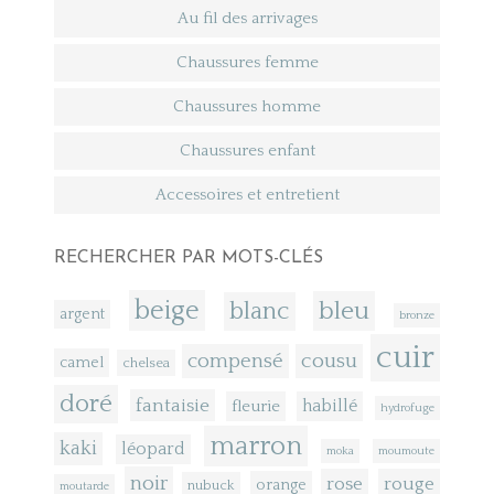
Au fil des arrivages
Chaussures femme
Chaussures homme
Chaussures enfant
Accessoires et entretient
RECHERCHER PAR MOTS-CLÉS
beige
bleu
blanc
argent
bronze
cuir
compensé
cousu
camel
chelsea
doré
fantaisie
fleurie
habillé
hydrofuge
marron
kaki
léopard
moka
moumoute
noir
rose
rouge
orange
nubuck
moutarde