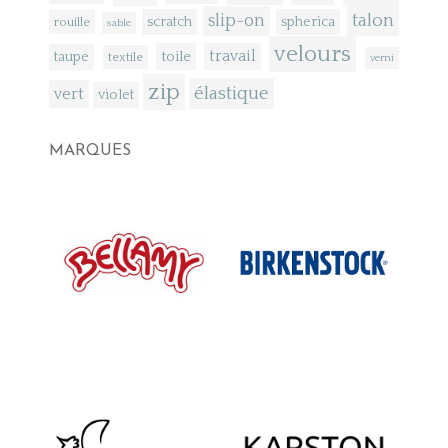
talon
slip-on
scratch
spherica
rouille
sable
velours
toile
travail
taupe
textile
verni
zip
élastique
vert
violet
MARQUES