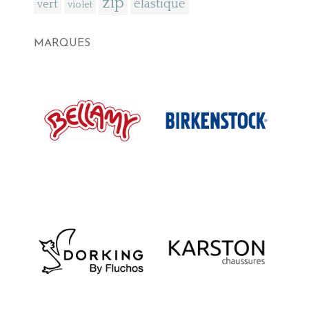
zip
élastique
vert
violet
MARQUES