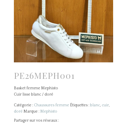
PE26MEPH001
Basket femme Mephisto
Cuir lisse blanc / doré
Catégorie :
Chaussures femme
Étiquettes :
blanc
,
cuir
,
doré
Marque :
Mephisto
Partager sur vos réseaux :