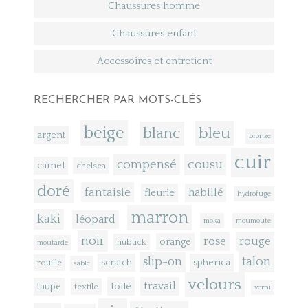
Chaussures homme
Chaussures enfant
Accessoires et entretient
RECHERCHER PAR MOTS-CLÉS
beige
bleu
blanc
argent
bronze
cuir
compensé
cousu
camel
chelsea
doré
fantaisie
fleurie
habillé
hydrofuge
marron
kaki
léopard
moka
moumoute
noir
rose
rouge
orange
nubuck
moutarde
talon
slip-on
scratch
spherica
rouille
sable
velours
toile
travail
taupe
textile
verni