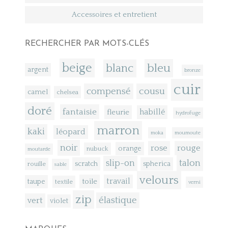
Accessoires et entretient
RECHERCHER PAR MOTS-CLÉS
beige
bleu
blanc
argent
bronze
cuir
compensé
cousu
camel
chelsea
doré
fantaisie
fleurie
habillé
hydrofuge
marron
kaki
léopard
moka
moumoute
noir
rose
rouge
orange
nubuck
moutarde
talon
slip-on
scratch
spherica
rouille
sable
velours
toile
travail
taupe
textile
verni
zip
élastique
vert
violet