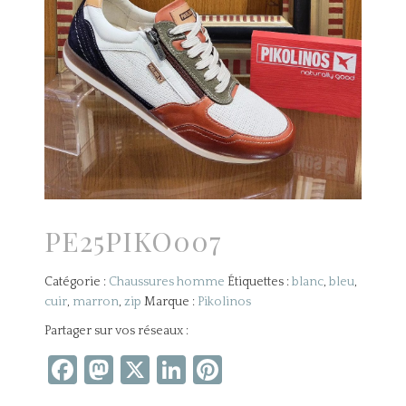
PE25PIKO007
Catégorie :
Chaussures homme
Étiquettes :
blanc
,
bleu
,
cuir
,
marron
,
zip
Marque :
Pikolinos
Partager sur vos réseaux :
Facebook
Mastodon
X
LinkedIn
Pinterest