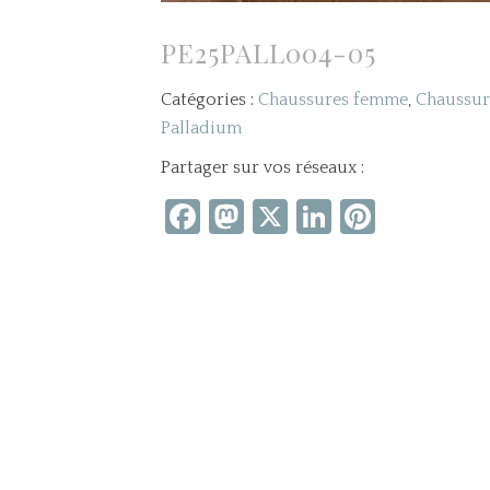
PE25PALL004-05
Catégories :
Chaussures femme
,
Chaussu
Palladium
Partager sur vos réseaux :
Facebook
Mastodon
X
LinkedIn
Pintere