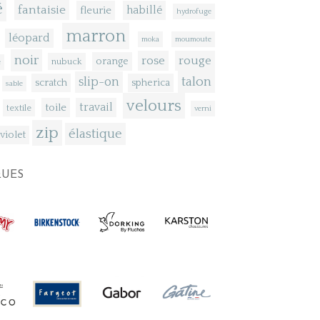
é
fantaisie
fleurie
habillé
hydrofuge
marron
léopard
moka
moumoute
noir
rose
rouge
orange
nubuck
e
talon
slip-on
scratch
spherica
sable
velours
toile
travail
textile
verni
zip
élastique
violet
UES