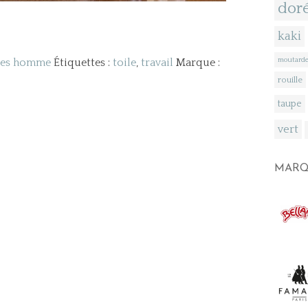
dor
kaki
moutard
res homme
Étiquettes :
toile
,
travail
Marque :
rouille
taupe
vert
st
MARQ