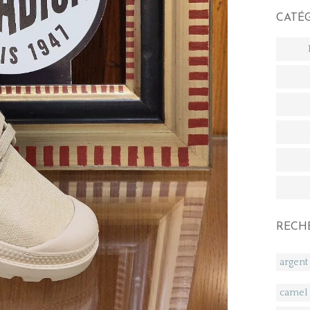
CATÉ
RECH
argent
camel