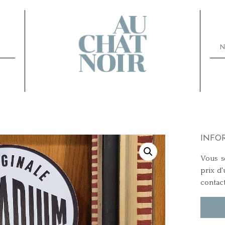
N
INFO
Vous so
prix d'
contac