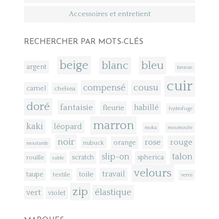
Accessoires et entretient
RECHERCHER PAR MOTS-CLÉS
beige
bleu
blanc
argent
bronze
cuir
compensé
cousu
camel
chelsea
doré
fantaisie
fleurie
habillé
hydrofuge
marron
kaki
léopard
moka
moumoute
noir
rose
rouge
orange
nubuck
moutarde
talon
slip-on
scratch
spherica
rouille
sable
velours
toile
travail
taupe
textile
verni
zip
élastique
vert
violet