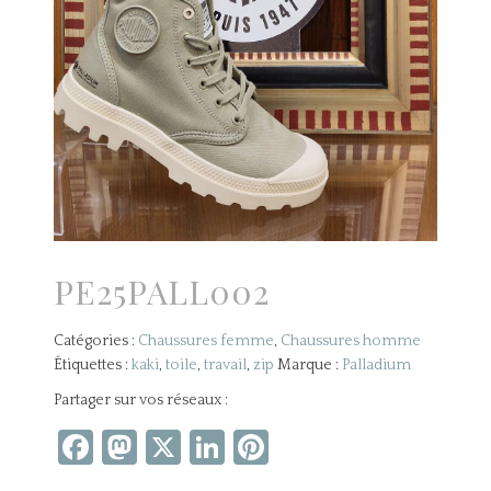
PE25PALL002
Catégories :
Chaussures femme
,
Chaussures homme
Étiquettes :
kaki
,
toile
,
travail
,
zip
Marque :
Palladium
Partager sur vos réseaux :
Facebook
Mastodon
X
LinkedIn
Pinterest