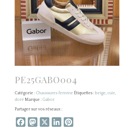
PE25GABO004
Catégorie :
Chaussures femme
Étiquettes :
beige
,
cuir
,
doré
Marque :
Gabor
Partager sur vos réseaux :
Facebook
Mastodon
X
LinkedIn
Pinterest