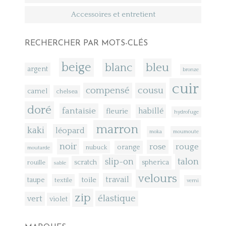
Accessoires et entretient
RECHERCHER PAR MOTS-CLÉS
beige
bleu
blanc
argent
bronze
cuir
compensé
cousu
camel
chelsea
doré
fantaisie
fleurie
habillé
hydrofuge
marron
kaki
léopard
moka
moumoute
noir
rose
rouge
orange
nubuck
moutarde
talon
slip-on
scratch
spherica
rouille
sable
velours
toile
travail
taupe
textile
verni
zip
élastique
vert
violet