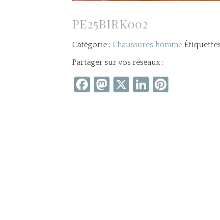
PE25BIRK002
Catégorie :
Chaussures homme
Étiquettes
Partager sur vos réseaux :
Facebook
Mastodon
X
LinkedIn
Pintere