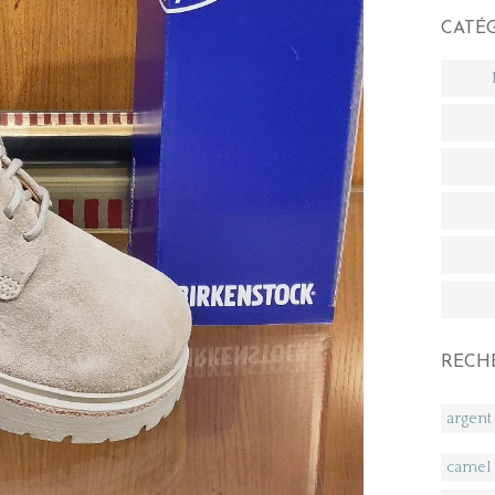
CATÉ
RECH
argent
camel