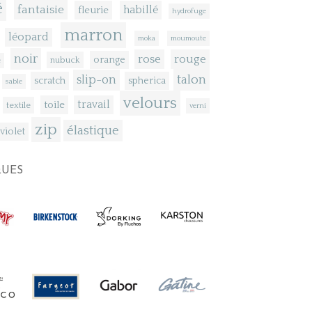
é
fantaisie
fleurie
habillé
hydrofuge
marron
léopard
moka
moumoute
noir
rose
rouge
orange
nubuck
e
talon
slip-on
scratch
spherica
sable
velours
toile
travail
textile
verni
zip
élastique
violet
UES