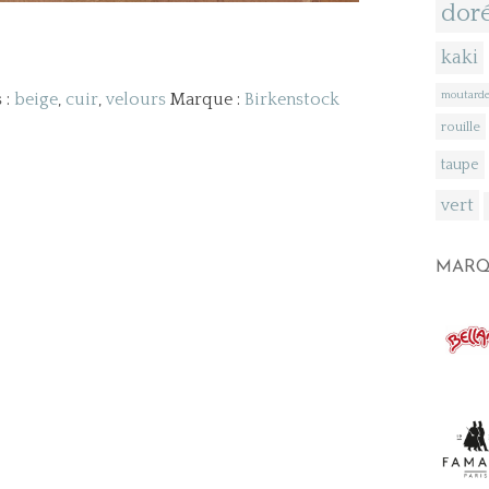
dor
kaki
moutard
 :
beige
,
cuir
,
velours
Marque :
Birkenstock
rouille
taupe
st
vert
MARQ