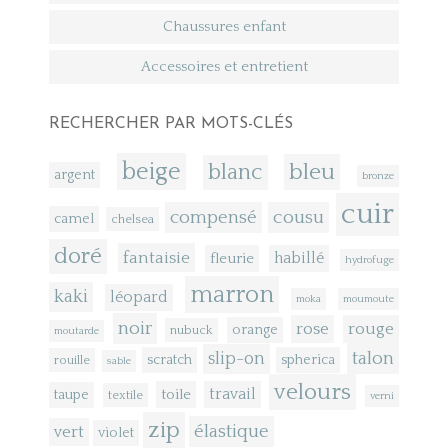
Chaussures enfant
Accessoires et entretient
RECHERCHER PAR MOTS-CLÉS
beige
bleu
blanc
argent
bronze
cuir
compensé
cousu
camel
chelsea
doré
fantaisie
fleurie
habillé
hydrofuge
marron
kaki
léopard
moka
moumoute
noir
rose
rouge
orange
nubuck
moutarde
talon
slip-on
scratch
spherica
rouille
sable
velours
toile
travail
taupe
textile
verni
zip
élastique
vert
violet