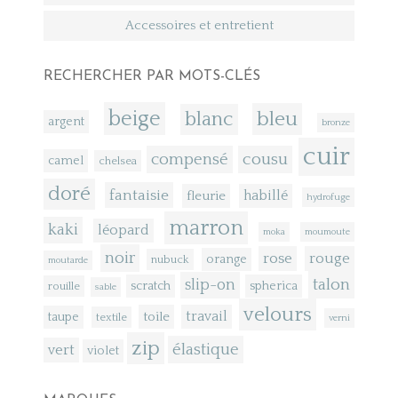
Accessoires et entretient
RECHERCHER PAR MOTS-CLÉS
beige
bleu
blanc
argent
bronze
cuir
compensé
cousu
camel
chelsea
doré
fantaisie
fleurie
habillé
hydrofuge
marron
kaki
léopard
moka
moumoute
noir
rose
rouge
orange
nubuck
moutarde
talon
slip-on
scratch
spherica
rouille
sable
velours
toile
travail
taupe
textile
verni
zip
élastique
vert
violet