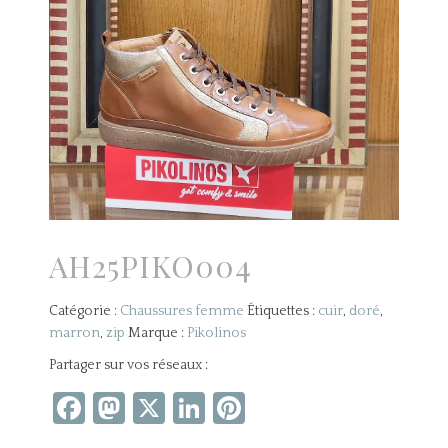
AH25PIKO004
Catégorie :
Chaussures femme
Étiquettes :
cuir
,
doré
,
marron
,
zip
Marque :
Pikolinos
Partager sur vos réseaux :
Facebook
Mastodon
X
LinkedIn
Pinterest