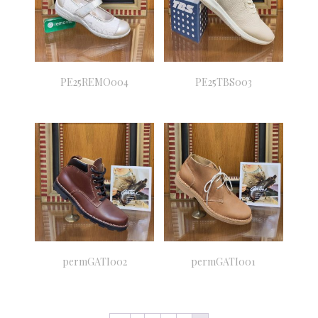
PE25REMO004
PE25TBS003
permGATI002
permGATI001