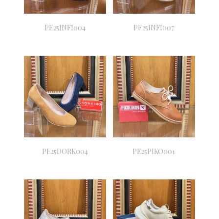
PE25INFI004
PE25INFI007
PE25DORK004
PE25PIKO001