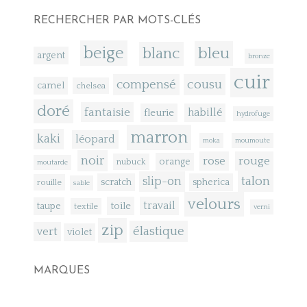
RECHERCHER PAR MOTS-CLÉS
beige
bleu
blanc
argent
bronze
cuir
compensé
cousu
camel
chelsea
doré
fantaisie
fleurie
habillé
hydrofuge
marron
kaki
léopard
moka
moumoute
noir
rose
rouge
orange
nubuck
moutarde
talon
slip-on
scratch
spherica
rouille
sable
velours
toile
travail
taupe
textile
verni
zip
élastique
vert
violet
MARQUES